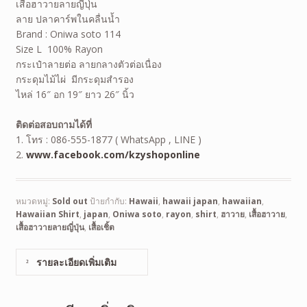
เสื้อฮาวายลายญี่ปุ่น
ลาย ปลาคาร์พในคลื่นน้ำ
Brand : Oniwa soto 114
Size L 100% Rayon
กระเป๋าลายต่อ ลายกลางตัวต่อเนื่อง
กระดุมไม้ไผ่ มีกระดุมสำรอง
ไหล่ 16″ อก 19″ ยาว 26″ นิ้ว
ติดต่อสอบถามได้ที่
1. โทร : 086-555-1877 ( WhatsApp , LINE )
2.
www.facebook.com/kzyshoponline
หมวดหมู่:
Sold out
ป้ายกำกับ:
Hawaii
,
hawaii japan
,
hawaiian
,
Hawaiian Shirt
,
japan
,
Oniwa soto
,
rayon
,
shirt
,
ฮาวาย
,
เสื้อฮาวาย
,
เสื้อฮาวายลายญี่ปุ่น
,
เสื้อเชิ้ต
รายละเอียดเพิ่มเติม