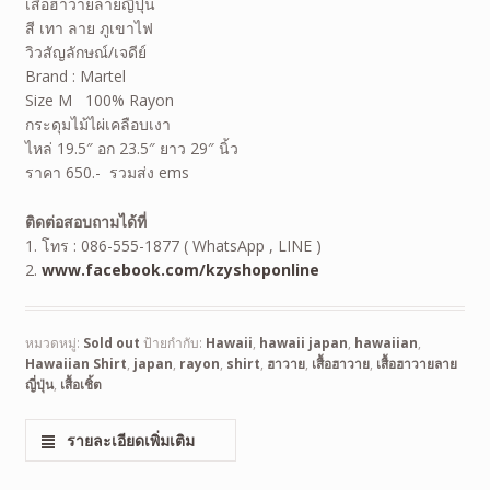
เสื้อฮาวายลายญี่ปุ่น
สี เทา ลาย ภูเขาไฟ
วิวสัญลักษณ์/เจดีย์
Brand : Martel
Size M 100% Rayon
กระดุมไม้ไผ่เคลือบเงา
ไหล่ 19.5″ อก 23.5″ ยาว 29″ นิ้ว
ราคา 650.- รวมส่ง ems
ติดต่อสอบถามได้ที่
1. โทร : 086-555-1877 ( WhatsApp , LINE )
2.
www.facebook.com/kzyshoponline
หมวดหมู่:
Sold out
ป้ายกำกับ:
Hawaii
,
hawaii japan
,
hawaiian
,
Hawaiian Shirt
,
japan
,
rayon
,
shirt
,
ฮาวาย
,
เสื้อฮาวาย
,
เสื้อฮาวายลาย
ญี่ปุ่น
,
เสื้อเชิ้ต
รายละเอียดเพิ่มเติม