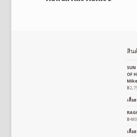
สินค
SUN 
OF H
Mike
฿
2,7
เสื้
RAGO
฿
480
เสื้