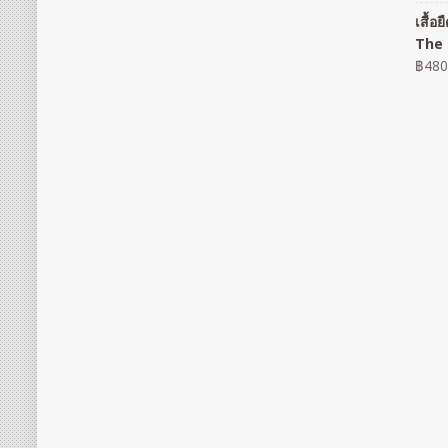
เสื้
The 
฿
480