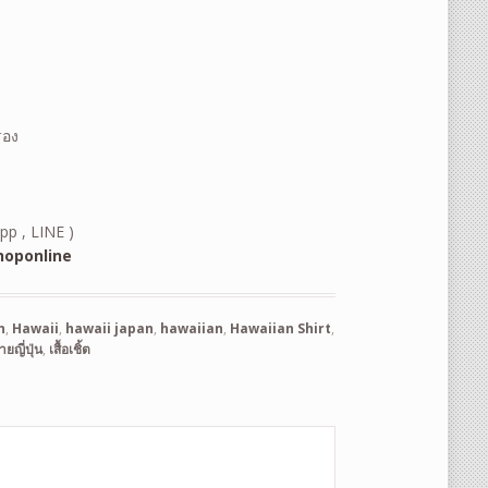
รอง
pp , LINE )
oponline
n
,
Hawaii
,
hawaii japan
,
hawaiian
,
Hawaiian Shirt
,
ยญี่ปุ่น
,
เสื้อเชิ้ต