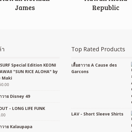
James
Republic
้า
Top Rated Products
SURF Special Edition KEONI
เสื้อฮาวาย A Cause des
AWAII "SUN RICE ALOHA" by
Garcons
 Maki
50.00
อฮาวาย Disney 49
UT - LONG LIFE FUNK
LAV - Short Sleeve Shirts
.00
อฮาวาย Kalaupapa