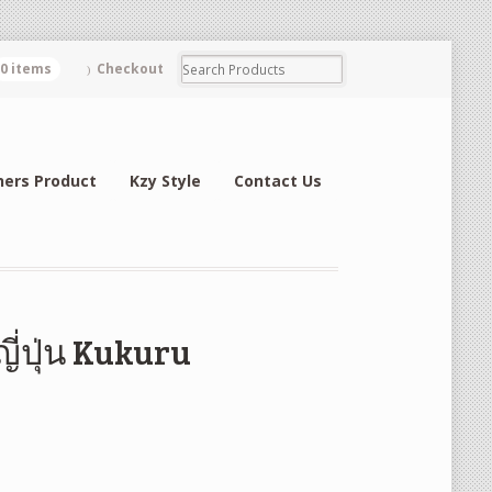
0 items
Checkout
hers Product
Kzy Style
Contact Us
ี่ปุ่น Kukuru