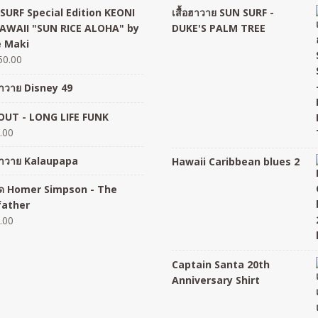
SURF Special Edition KEONI
เสื้อฮาวาย SUN SURF -
AWAII "SUN RICE ALOHA" by
DUKE'S PALM TREE
 Maki
50.00
อฮาวาย Disney 49
UT - LONG LIFE FUNK
.00
อฮาวาย Kalaupapa
Hawaii Caribbean blues 2
อยืด Homer Simpson - The
father
.00
Captain Santa 20th
Anniversary Shirt