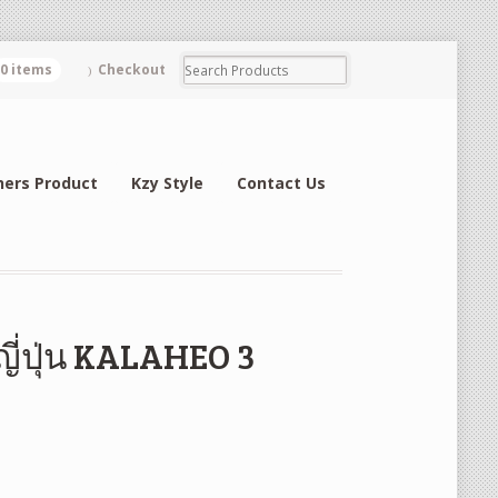
0 items
Checkout
hers Product
Kzy Style
Contact Us
ี่ปุ่น KALAHEO 3