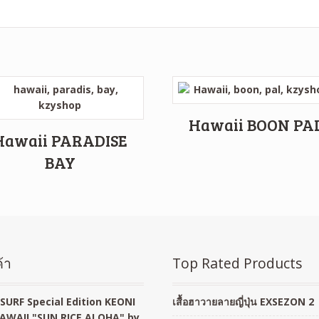
Hawaii BOON PA
Hawaii PARADISE
BAY
้า
Top Rated Products
SURF Special Edition KEONI
เสื้อฮาวายลายญี่ปุ่น EXSEZON 2
AWAII "SUN RICE ALOHA" by