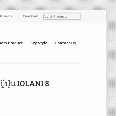
0 items
Checkout
hers Product
Kzy Style
Contact Us
ี่ปุ่น IOLANI 8