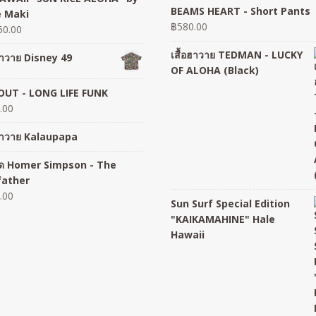
BEAMS HEART - Short Pants
 Maki
฿
580.00
50.00
เสื้อฮาวาย TEDMAN - LUCKY
อฮาวาย Disney 49
OF ALOHA (Black)
UT - LONG LIFE FUNK
.00
อฮาวาย Kalaupapa
อยืด Homer Simpson - The
father
.00
Sun Surf Special Edition
"KAIKAMAHINE" Hale
Hawaii