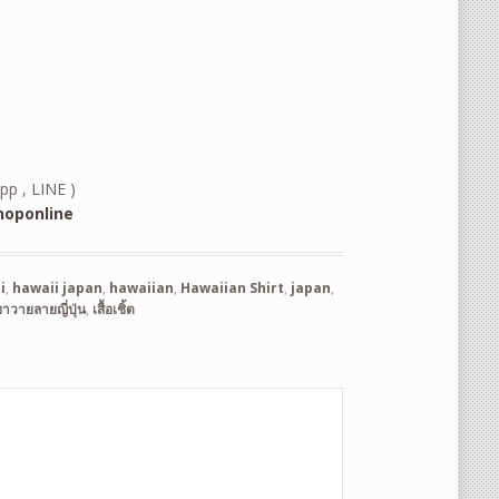
pp , LINE )
oponline
i
,
hawaii japan
,
hawaiian
,
Hawaiian Shirt
,
japan
,
อฮาวายลายญี่ปุ่น
,
เสื้อเชิ้ต