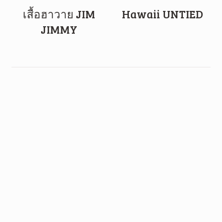
เสื้อฮาวาย JIM
Hawaii UNTIED
JIMMY