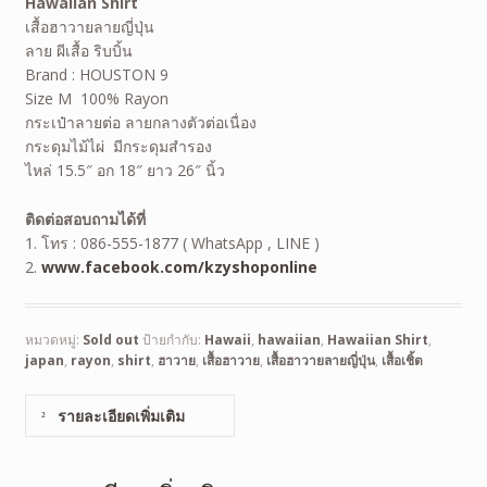
Hawaiian Shirt
เสื้อฮาวายลายญี่ปุ่น
ลาย
ผีเสื้อ ริบบิ้น
Brand : HOUSTON 9
Size M 100% Rayon
กระเป๋าลายต่อ ลายกลางตัวต่อเนื่อง
กระดุมไม้ไผ่ มีกระดุมสำรอง
ไหล่ 15.5″ อก 18″ ยาว 26″ นิ้ว
ติดต่อสอบถามได้ที่
1. โทร : 086-555-1877 ( WhatsApp , LINE )
2.
www.facebook.com/kzyshoponline
หมวดหมู่:
Sold out
ป้ายกำกับ:
Hawaii
,
hawaiian
,
Hawaiian Shirt
,
japan
,
rayon
,
shirt
,
ฮาวาย
,
เสื้อฮาวาย
,
เสื้อฮาวายลายญี่ปุ่น
,
เสื้อเชิ้ต
รายละเอียดเพิ่มเติม