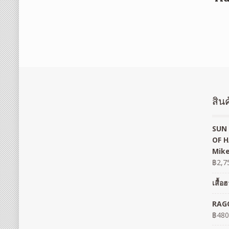
สินค
SUN 
OF H
Mike
฿
2,7
เสื้
RAGO
฿
480