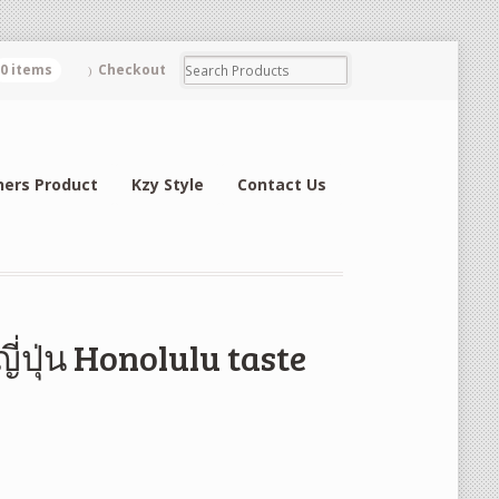
0 items
Checkout
hers Product
Kzy Style
Contact Us
ี่ปุ่น Honolulu taste