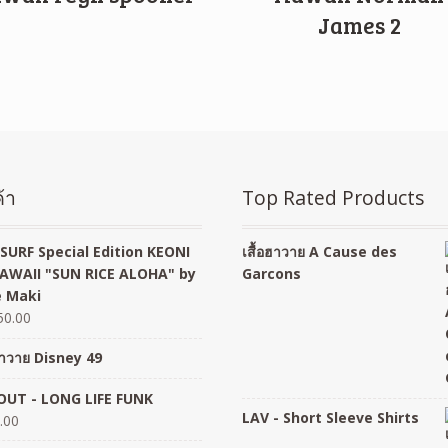
James 2
้า
Top Rated Products
SURF Special Edition KEONI
เสื้อฮาวาย A Cause des
AWAII "SUN RICE ALOHA" by
Garcons
 Maki
50.00
อฮาวาย Disney 49
UT - LONG LIFE FUNK
LAV - Short Sleeve Shirts
.00