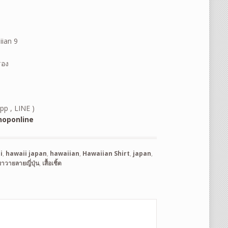
iian 9
รอง
pp , LINE )
oponline
i
,
hawaii japan
,
hawaiian
,
Hawaiian Shirt
,
japan
,
อฮาวายลายญี่ปุ่น
,
เสื้อเชิ้ต