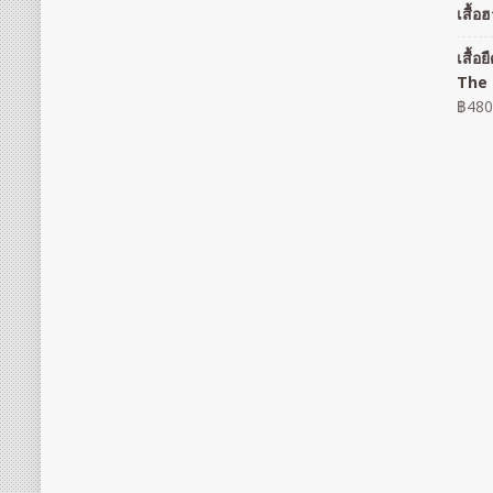
เสื้
เสื้
The 
฿
480