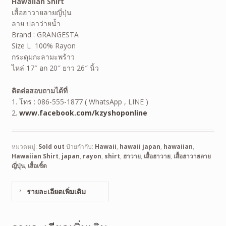
Hawaiian Shirt
เสื้อฮาวายลายญี่ปุ่น
ลาย ปลาว่ายน้ำ
Brand : GRANGESTA
Size L 100% Rayon
กระดุมกะลามะพร้าว
ไหล่ 17″ อก 20″ ยาว 26″ นิ้ว
ติดต่อสอบถามได้ที่
1. โทร : 086-555-1877 ( WhatsApp , LINE )
2.
www.facebook.com/kzyshoponline
หมวดหมู่:
Sold out
ป้ายกำกับ:
Hawaii
,
hawaii japan
,
hawaiian
,
Hawaiian Shirt
,
japan
,
rayon
,
shirt
,
ฮาวาย
,
เสื้อฮาวาย
,
เสื้อฮาวายลาย
ญี่ปุ่น
,
เสื้อเชิ้ต
รายละเอียดเพิ่มเติม