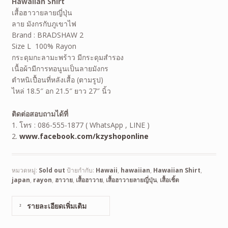
Hawaiian Shirt
เสื้อฮาวายลายญี่ปุ่น
ลาย มังกรกับภูเขาไฟ
Brand : BRADSHAW 2
Size L 100% Rayon
กระดุมกะลามะพร้าว มีกระดุมสำรอง
เนื้อผ้ามีการทอนูนเป็นลายมังกร
ตำหนิเปื้อนที่หลังเสื้อ (ตามรูป)
ไหล่ 18.5″ อก 21.5″ ยาว 27″ นิ้ว
ติดต่อสอบถามได้ที่
1. โทร : 086-555-1877 ( WhatsApp , LINE )
2.
www.facebook.com/kzyshoponline
หมวดหมู่:
Sold out
ป้ายกำกับ:
Hawaii
,
hawaiian
,
Hawaiian Shirt
,
japan
,
rayon
,
ฮาวาย
,
เสื้อฮาวาย
,
เสื้อฮาวายลายญี่ปุ่น
,
เสื้อเชิ้ต
รายละเอียดเพิ่มเติม