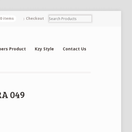
0 items
Checkout
hers Product
Kzy Style
Contact Us
RA 049