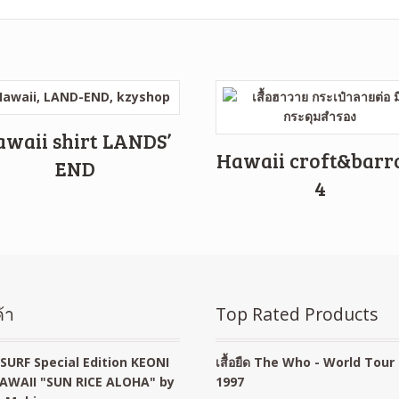
waii shirt LANDS’
Hawaii croft&bar
END
4
้า
Top Rated Products
SURF Special Edition KEONI
เสื้อยืด The Who - World Tour
AWAII "SUN RICE ALOHA" by
1997