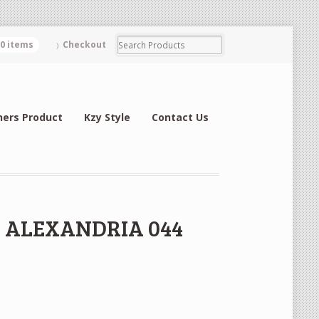
0 items
Checkout
hers Product
Kzy Style
Contact Us
NG ALEXANDRIA 044