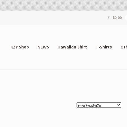
฿
0.00
KZY Shop
NEWS
Hawaiian Shirt
T-Shirts
Ot