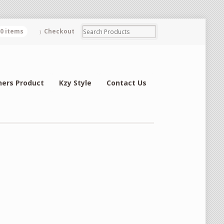
0 items
Checkout
hers Product
Kzy Style
Contact Us