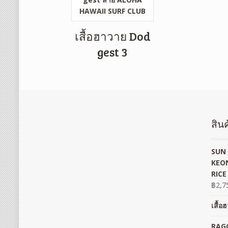
เสื้อฮาวาย Dod
gest 3
สินค
SUN 
KEON
RICE
฿
2,7
เสื้
RAGO