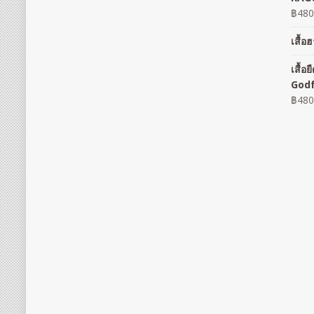
฿
480
เสื้
เสื้
God
฿
480