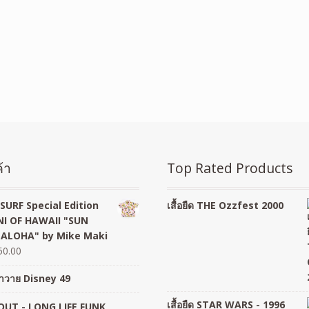
้า
Top Rated Products
SURF Special Edition
เสื้อยืด THE Ozzfest 2000
I OF HAWAII "SUN
 ALOHA" by Mike Maki
50.00
อฮาวาย Disney 49
เสื้อยืด STAR WARS - 1996
UT - LONG LIFE FUNK