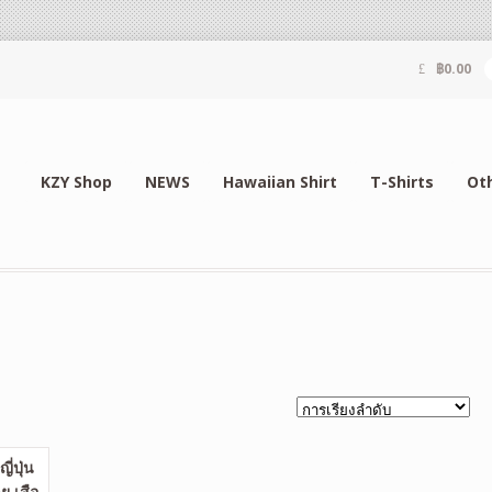
฿
0.00
KZY Shop
NEWS
Hawaiian Shirt
T-Shirts
Ot