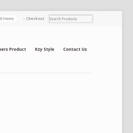
0 items
Checkout
hers Product
Kzy Style
Contact Us