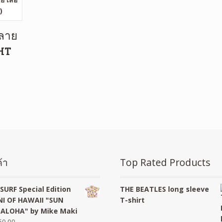
ยลาย
GHT
้า
Top Rated Products
SURF Special Edition
THE BEATLES long sleeve
I OF HAWAII "SUN
T-shirt
 ALOHA" by Mike Maki
50.00