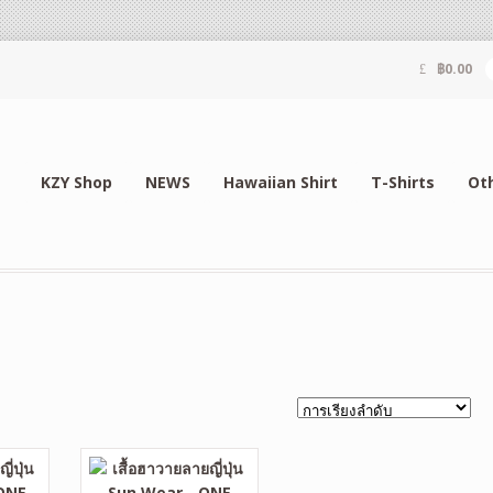
฿
0.00
KZY Shop
NEWS
Hawaiian Shirt
T-Shirts
Ot