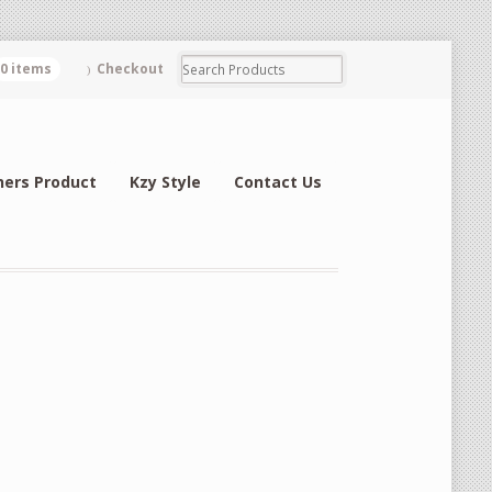
0 items
Checkout
hers Product
Kzy Style
Contact Us