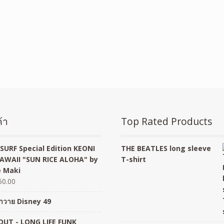
้า
Top Rated Products
SURF Special Edition KEONI
THE BEATLES long sleeve
AWAII "SUN RICE ALOHA" by
T-shirt
 Maki
50.00
อฮาวาย Disney 49
UT - LONG LIFE FUNK