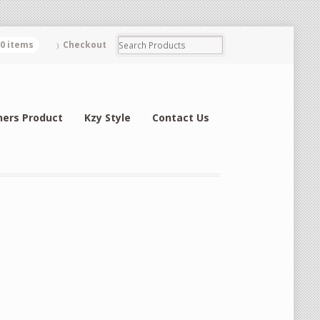
0 items
Checkout
hers Product
Kzy Style
Contact Us