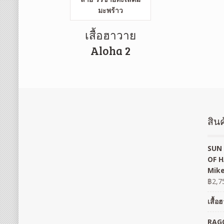
เสื้อฮาวาย
Aloha 2
สินค
SUN 
OF H
Mike
฿
2,7
เสื้
RAGO