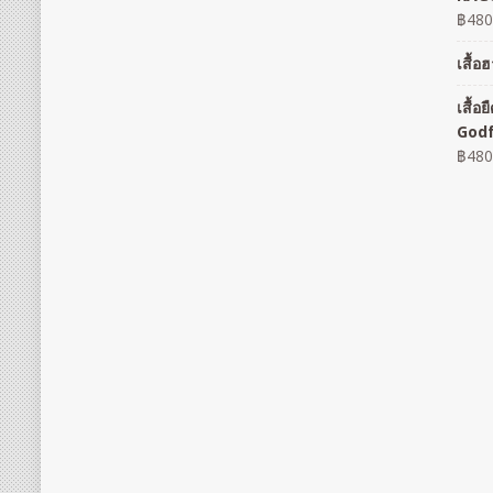
฿
480
เสื้
เสื้
God
฿
480