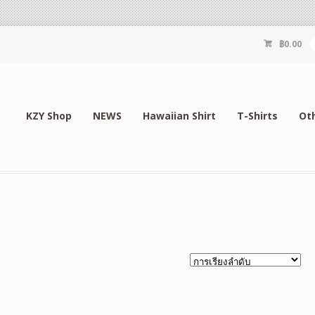
฿
0.00
KZY Shop
NEWS
Hawaiian Shirt
T-Shirts
Ot