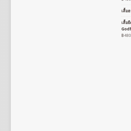
เสื้
เสื้
God
฿
480