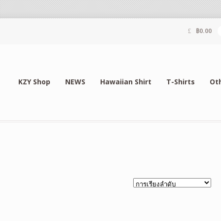
฿
0.00
KZY Shop
NEWS
Hawaiian Shirt
T-Shirts
Ot