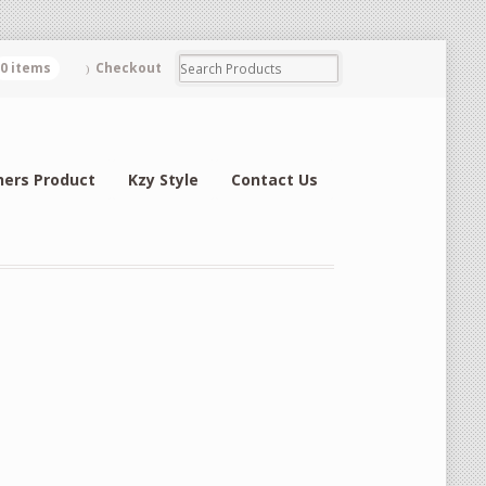
0 items
Checkout
hers Product
Kzy Style
Contact Us