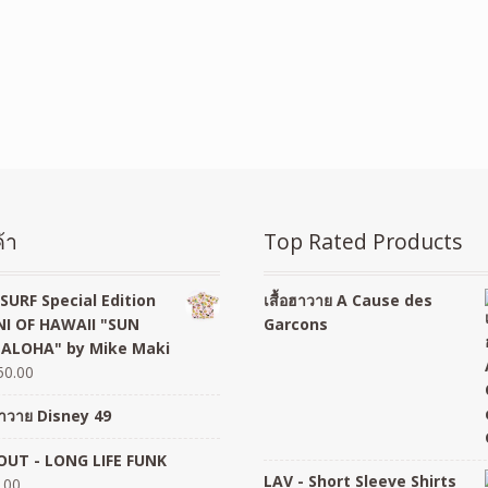
้า
Top Rated Products
SURF Special Edition
เสื้อฮาวาย A Cause des
I OF HAWAII "SUN
Garcons
 ALOHA" by Mike Maki
50.00
อฮาวาย Disney 49
UT - LONG LIFE FUNK
LAV - Short Sleeve Shirts
.00