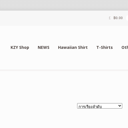
฿
0.00
KZY Shop
NEWS
Hawaiian Shirt
T-Shirts
Ot