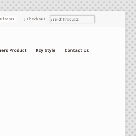
0 items
Checkout
hers Product
Kzy Style
Contact Us