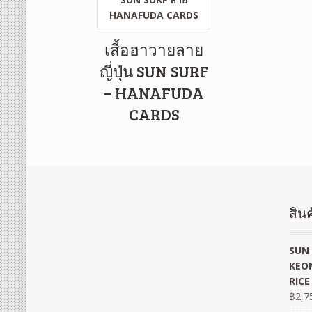
เสื้อฮาวายลาย
ญี่ปุ่น SUN SURF
– HANAFUDA
CARDS
สินค
SUN 
KEON
RICE
฿
2,7