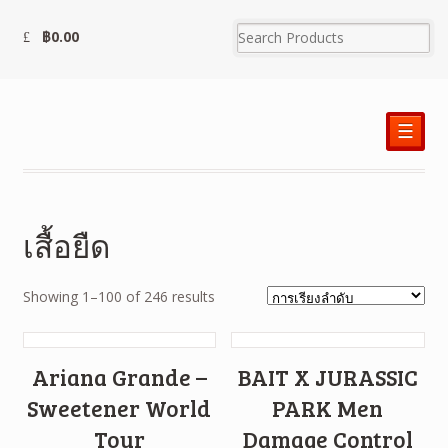
฿
0.00
☰
เสื้อยืด
Showing 1–100 of 246 results
Ariana Grande –
BAIT X JURASSIC
Sweetener World
PARK Men
Tour
Damage Control