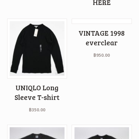
HERE
VINTAGE 1998
everclear
฿
950.00
UNIQLO Long
Sleeve T-shirt
฿
350.00